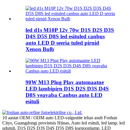
led d1s M10P 12v 70w D1S D2S D3S
D4S D5S D8S led esituled canbus
auto LED D seeria tuled pirnid
Xenon Bulb
90W M13 Plug Play automaatne
LED lambipirn D1S D2S D3S D4S
D8S veavaba Canbus auto LED
esituli
10 aastat OEM / ODM auto LED-valgustite tehas asub Foshan
Citys, Guangdongi provintsis Hiinas. Auto led esituli, led lamp, led
udutuli, D1S D2S D3S D4S D5S D8S ksenoonlamp, LED