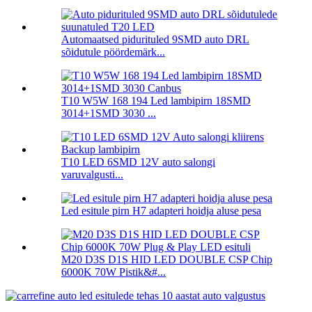
Automaatsed pidurituled 9SMD auto DRL
sõidutule pöördemärk...
T10 W5W 168 194 Led lambipirn 18SMD
3014+1SMD 3030 ...
T10 LED 6SMD 12V auto salongi
varuvalgusti...
Led esitule pirn H7 adapteri hoidja aluse pesa
M20 D3S D1S HID LED DOUBLE CSP Chip
6000K 70W Pistik&#...