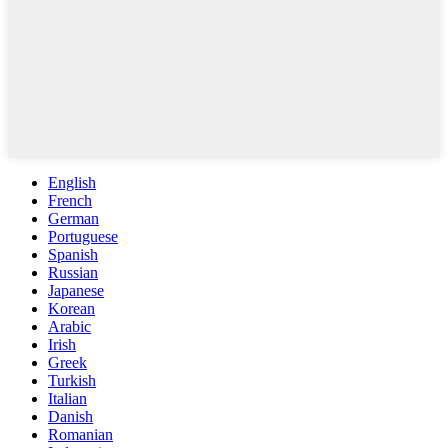
English
French
German
Portuguese
Spanish
Russian
Japanese
Korean
Arabic
Irish
Greek
Turkish
Italian
Danish
Romanian