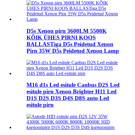
D5s Xenon pirn 3600LM 5500K
KÕIK ÜHES ​​PIRNI KOOS
BALLASTiga D5s Peidetud Xenon
Pirn 35W D5s Peidetud Xenon Lamp
M16 d1s Led esitule Canbus D2S Led
esitule pirn Xenon Brighter H11 Led
D1S D2S D3S D4S D8S auto Led
esitule pirn