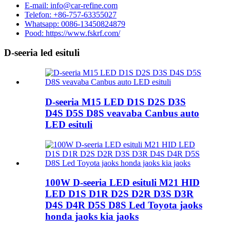
E-mail: info@car-refine.com
Telefon: +86-757-63355027
Whatsapp: 0086-13450824879
Pood: https://www.fskrf.com/
D-seeria led esituli
D-seeria M15 LED D1S D2S D3S
D4S D5S D8S veavaba Canbus auto
LED esituli
100W D-seeria LED esituli M21 HID
LED D1S D1R D2S D2R D3S D3R
D4S D4R D5S D8S Led Toyota jaoks
honda jaoks kia jaoks