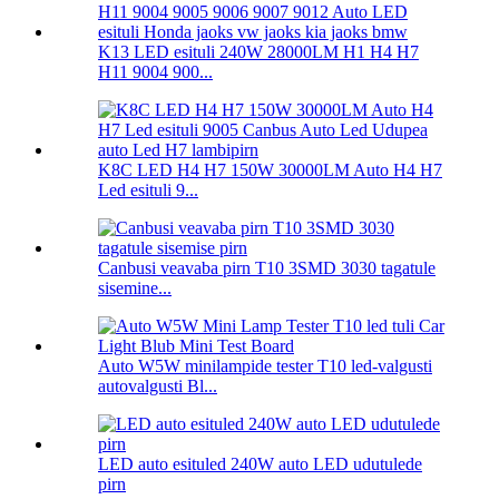
K13 LED esituli 240W 28000LM H1 H4 H7
H11 9004 900...
K8C LED H4 H7 150W 30000LM Auto H4 H7
Led esituli 9...
Canbusi veavaba pirn T10 3SMD 3030 tagatule
sisemine...
Auto W5W minilampide tester T10 led-valgusti
autovalgusti Bl...
LED auto esituled 240W auto LED udutulede
pirn