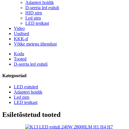
Adapteri hoidik
D-seeria led esituli
HID pirn
Led pirn
LED testkast
Video
Uudised
KKK-d
Võtke meiega ühendust
Kodu
Tooted
D-seeria led esituli
Kategooriad
LED esituled
Adapteri hoidik
Led pirn
LED testkast
Esiletõstetud tooted