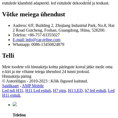
esitulede klambrid adapterid. led esitulede dekooderid ja testkast.
Võtke meiega ühendust
Aadress: 6/F, Building 2, Zhujiang Industrial Park, No.8, Hai
2 Road Guicheng, Foshan, Guangdong, Hiina, 528200.
Telefon: +86-757-63355027
E-mail: info@car-refine.com
Whatsapp: 0086-13450824879
Telli
Meie toodete või hinnakirja kohta päringute korral jätke meile oma
e-kiri ja me võtame teiega ühendust 24 tunni jooksul.
Hinnakirja päring
© Autoriõigus - 2010-2023 : Kõik õigused kaitstud.
Saidikaart
-
AMP Mobile
Led tuli H11
,
H11 Led esituli
,
H7 pirn
,
H1 LED
,
h7 led esituli
,
Led
H11 esituli
,
Telefon