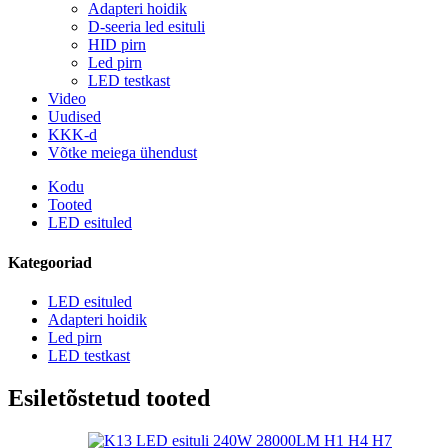
Adapteri hoidik
D-seeria led esituli
HID pirn
Led pirn
LED testkast
Video
Uudised
KKK-d
Võtke meiega ühendust
Kodu
Tooted
LED esituled
Kategooriad
LED esituled
Adapteri hoidik
Led pirn
LED testkast
Esiletõstetud tooted