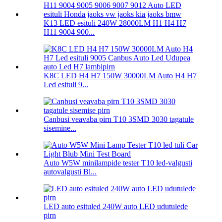
K13 LED esituli 240W 28000LM H1 H4 H7
H11 9004 900...
K8C LED H4 H7 150W 30000LM Auto H4 H7
Led esituli 9...
Canbusi veavaba pirn T10 3SMD 3030 tagatule
sisemine...
Auto W5W minilampide tester T10 led-valgusti
autovalgusti Bl...
LED auto esituled 240W auto LED udutulede
pirn