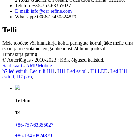
Telefon: +86-757-63355027
E-mail: info@car-refine.com
Whatsapp: 0086-13450824879
Telli
Meie toodete või hinnakirja kohta päringute korral jätke meile oma
e-kiri ja me võtame teiega ühendust 24 tunni jooksul.
Hinnakirja päring
© Autoriõigus - 2010-2023 : Kõik õigused kaitstud.
Saidikaart
-
AMP Mobile
h7 led esituli
,
Led tuli H11
,
H11 Led esituli
,
H1 LED
,
Led H11
esituli
,
H7 pirn
,
Telefon
Tel
+86-757-63355027
+86-13450824879