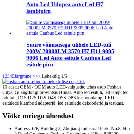
Auto Led Udupea auto Led H7
lambipirn
Suure võimsusega ülihele LED-tuli
200W 20000LM 3570 H7 H11 9005
9006 Led Auto esitule Canbus Led
esitule pirn
1
2
3
4
5
Järgmine >
>>
Lehekülg 1/5
10 aastat OEM / ODM auto LED-valgustite tehas asub Foshan
Citys, Guangdongi provintsis Hiinas. Auto led esituli, led lamp, led
udutuli, D1S D2S D3S D4S D5S D8S ksenoonlamp, LED
esitulede klambrid adapterid. led esitulede dekooderid ja testkast.
Võtke meiega ühendust
Aadress: 6/F, Building 2, Zhujiang Industrial Park, No.8, Hai
2 Road Guicheng, Foshan, Guangdong, Hiina, 528200.