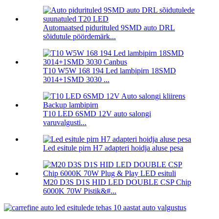
Automaatsed pidurituled 9SMD auto DRL
sõidutule pöördemärk...
T10 W5W 168 194 Led lambipirn 18SMD
3014+1SMD 3030 ...
T10 LED 6SMD 12V auto salongi
varuvalgusti...
Led esitule pirn H7 adapteri hoidja aluse pesa
M20 D3S D1S HID LED DOUBLE CSP Chip
6000K 70W Pistik&#...