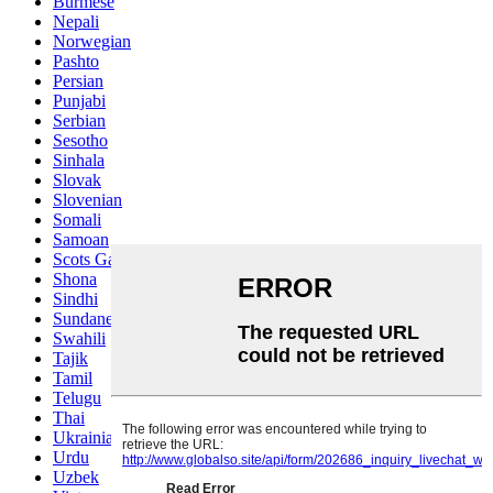
Burmese
Nepali
Norwegian
Pashto
Persian
Punjabi
Serbian
Sesotho
Sinhala
Slovak
Slovenian
Somali
Samoan
Scots Gaelic
Shona
Sindhi
Sundanese
Swahili
Tajik
Tamil
Telugu
Thai
Ukrainian
Urdu
Uzbek