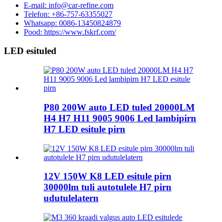
E-mail: info@car-refine.com
Telefon: +86-757-63355027
Whatsapp: 0086-13450824879
Pood: https://www.fskrf.com/
LED esituled
P80 200W auto LED tuled 20000LM
H4 H7 H11 9005 9006 Led lambipirn
H7 LED esitule pirn
12V 150W K8 LED esitule pirn
30000lm tuli autotulele H7 pirn
udutulelatern